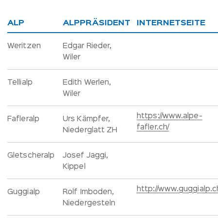
ALP
ALPPRÄSIDENT
INTERNETSEITE
Weritzen
Edgar Rieder,
Wiler
Tellialp
Edith Werlen,
Wiler
https://www.alpe-
Fafleralp
Urs Kämpfer,
fafler.ch/
Niederglatt ZH
Gletscheralp
Josef Jaggi,
Kippel
http://www.guggialp.c
Guggialp
Rolf Imboden,
Niedergesteln