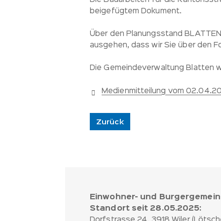
Die Bauarbeiten für die Kantonsstr
beigefügtem Dokument.
Über den Planungsstand BLATTEN 20
ausgehen, dass wir Sie über den F
Die Gemeindeverwaltung Blatten w
Medienmitteilung vom 02.04.2
Zurück
Fussbereich:
Einwohner- und Burgergemein
Kontakt
Standort seit 28.05.2025:
und
Dorfstrasse 24, 3918 Wiler (Lötsch