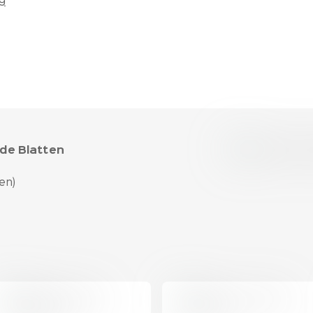
g
de Blatten
en)