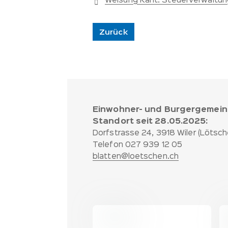
Weisung Kant. Steuerverwaltun
Zurück
Fussbereich:
Einwohner- und Burgergemein
Kontakt
Standort seit 28.05.2025:
und
Dorfstrasse 24, 3918 Wiler (Lötsch
Partner
Telefon 027 939 12 05
blatten@loetschen.ch