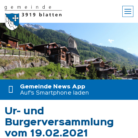
Zur Startseite
Zur mobilen Navigation
Zum Hauptinhalt
Zum Fussbereich
Gemeinde News App
Auf's Smartphone laden
Ur- und
Burgerversammlung
vom 19.02.2021